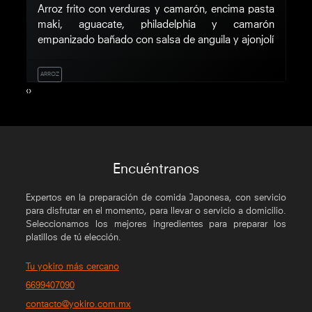
 y
Arroz frito con verduras y camarón, encima pasta
P
sa
maki, aguacate, philadelphia y camarón
e
empanizado bañado con salsa de anguila y ajonjolí
d
s
ARROZ
R
‹
›
Encuéntranos
Expertos en la preparación de comida Japonesa, con servicio
para disfrutar en el momento, para llevar o servicio a domicilio.
Seleccionamos los mejores ingredientes para preparar los
platillos de tú elección.
Tu yokiro más cercano
6699407090
contacto@yokiro.com.mx