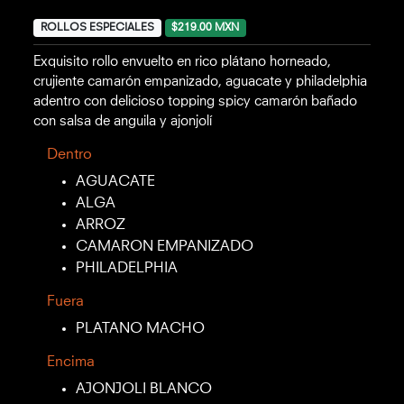
ROLLOS ESPECIALES
$219.00 MXN
Exquisito rollo envuelto en rico plátano horneado,
crujiente camarón empanizado, aguacate y philadelphia
adentro con delicioso topping spicy camarón bañado
con salsa de anguila y ajonjolí
Dentro
AGUACATE
ALGA
ARROZ
CAMARON EMPANIZADO
PHILADELPHIA
Fuera
PLATANO MACHO
Encima
AJONJOLI BLANCO