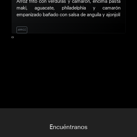
 y
Arroz frito con verduras y camarón, encima pasta
C
sa
maki, aguacate, philadelphia y camarón
t
empanizado bañado con salsa de anguila y ajonjolí
c
ARROZ
R
‹
›
Encuéntranos